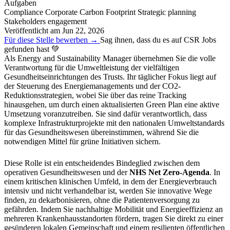
Aufgaben
Compliance
Corporate Carbon Footprint
Strategic planning
Stakeholders engagement
Veröffentlicht am
Jun 22, 2026
Für diese Stelle bewerben →
Sag ihnen, dass du es auf CSR Jobs
gefunden hast 💚
Als Energy and Sustainability Manager übernehmen Sie die volle
Verantwortung für die Umweltleistung der vielfältigen
Gesundheitseinrichtungen des Trusts. Ihr täglicher Fokus liegt auf
der Steuerung des Energiemanagements und der CO2-
Reduktionsstrategien, wobei Sie über das reine Tracking
hinausgehen, um durch einen aktualisierten Green Plan eine aktive
Umsetzung voranzutreiben. Sie sind dafür verantwortlich, dass
komplexe Infrastrukturprojekte mit den nationalen Umweltstandards
für das Gesundheitswesen übereinstimmen, während Sie die
notwendigen Mittel für grüne Initiativen sichern.
Diese Rolle ist ein entscheidendes Bindeglied zwischen dem
operativen Gesundheitswesen und der
NHS Net Zero-Agenda
. In
einem kritischen klinischen Umfeld, in dem der Energieverbrauch
intensiv und nicht verhandelbar ist, werden Sie innovative Wege
finden, zu dekarbonisieren, ohne die Patientenversorgung zu
gefährden. Indem Sie nachhaltige Mobilität und Energieeffizienz an
mehreren Krankenhausstandorten fördern, tragen Sie direkt zu einer
gesünderen lokalen Gemeinschaft und einem resilienten öffentlichen