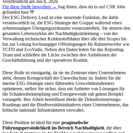
Veröffentlicht am
Jun 8, 2026
Für diese Stelle bewerben →
Sag ihnen, dass du es auf CSR Jobs
gefunden hast 💚
Der ESG Delivery Lead ist eine steuernde Funktion, die dafür
verantwortlich ist, die ESG-Strategie der Gruppe während eines
zehnmonatigen Übergangszeitraums voranzutreiben. Sie steuern den
gesamten Lebenszyklus der Nachhaltigkeitsleistung – von der
Verwaltung technischer Kohlenstoffdaten über alle drei Scopes bis
hin zur Leitung hochrangiger Offenlegungen für Rahmenwerke wie
TCFD und EcoVadis. Neben den Daten leiten Sie das Reporting-
Team und schließen die Lücke zwischen den Ambitionen der
Geschäftsführung und der operativen Realität.
Diese Rolle ist einzigartig, da sie im Zentrum eines Unternehmens
steht, dessen Kerngeschäft der Umweltschutz ist. Indem Sie die
interne ESG-Strategie eines führenden Umweltdienstleisters
optimieren, stellen Sie sicher, dass ein Anbieter von Lösungen für
die Schadensbekämpfung und Energiewende mit gutem Beispiel
vorangeht. Ihre Arbeit beeinflusst direkt die Dekarbonisierungs-
Roadmap und die Biodiversitätsinitiativen eines Unternehmens, das
kritische nationale Infrastrukturen verwaltet.
Diese Position ist ideal für eine
pragmatische
Führungspersönlichkeit im Bereich Nachhaltigkeit
, die über