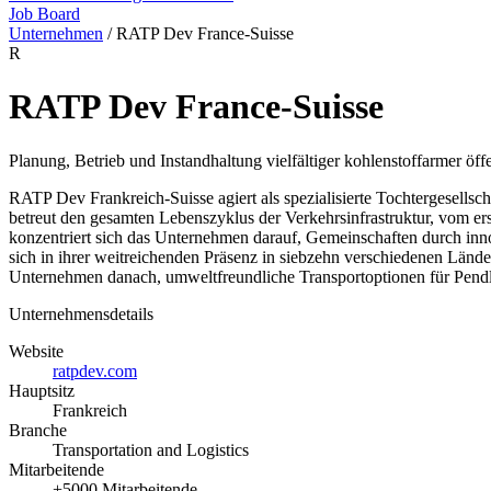
Job Board
Unternehmen
/
RATP Dev France-Suisse
R
RATP Dev France-Suisse
Planung, Betrieb und Instandhaltung vielfältiger kohlenstoffarmer öf
RATP Dev Frankreich-Suisse agiert als spezialisierte Tochtergesells
betreut den gesamten Lebenszyklus der Verkehrsinfrastruktur, vom ers
konzentriert sich das Unternehmen darauf, Gemeinschaften durch inno
sich in ihrer weitreichenden Präsenz in siebzehn verschiedenen Länd
Unternehmen danach, umweltfreundliche Transportoptionen für Pendler
Unternehmensdetails
Website
ratpdev.com
Hauptsitz
Frankreich
Branche
Transportation and Logistics
Mitarbeitende
+5000 Mitarbeitende