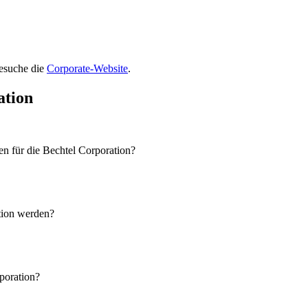
besuche die
Corporate-Website
.
ation
n für die Bechtel Corporation?
tion werden?
rporation?