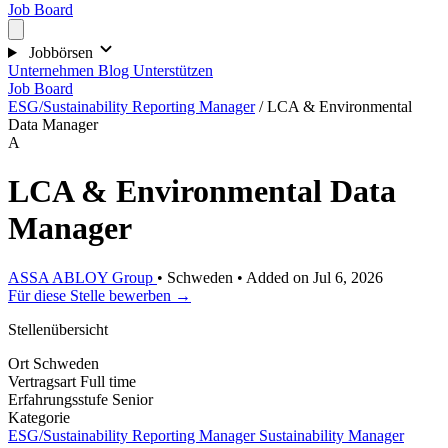
Job Board
Jobbörsen
Unternehmen
Blog
Unterstützen
Job Board
ESG/Sustainability Reporting Manager
/
LCA & Environmental
Data Manager
A
LCA & Environmental Data
Manager
ASSA ABLOY Group
•
Schweden
•
Added on Jul 6, 2026
Für diese Stelle bewerben →
Stellenübersicht
Ort
Schweden
Vertragsart
Full time
Erfahrungsstufe
Senior
Kategorie
ESG/Sustainability Reporting Manager
Sustainability Manager