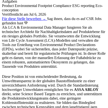
Aufgaben
Product Environmental Footprint
Compliance
ESG reporting
Eco-
conception
Veröffentlicht am
Jul 6, 2026
Für diese Stelle bewerben →
Sag ihnen, dass du es auf CSR Jobs
gefunden hast 💚
Als LCA & Environmental Data Manager fungieren Sie als
technischer Architekt für Nachhaltigkeitsdaten auf Produktebene für
ein riesiges globales Portfolio. Sie verantworten die Entwicklung
von Life Cycle Assessment (LCA)-Modellen und verwalten die
Tools zur Erstellung von Environmental Product Declarations
(EPDs), wobei Sie sicherstellen, dass jeder Datenpunkt präzise,
skalierbar und bereit für regulatorische Prüfungen ist. In dieser Rolle
geht es darum, von der manuellen Erfassung der Fußabdrücke zu
einem robusten, automatisierten Ökosystem zu gelangen, das
Tausende von Produkten unterstützt.
Diese Position ist von entscheidender Bedeutung, da
Umwelttransparenz in der globalen Baustoffindustrie zu einer
unverzichtbaren Anforderung wird. Durch die Standardisierung
hochwertiger Umweltdaten ermöglichen Sie es
ASSA ABLOY
direkt, seine Science Based Targets zu erreichen, und unterstützen
die Produktentwicklungsteams dabei, eine geringere
Kohlenstoffintensität zu realisieren. Sie bilden das Bindeglied
zwischen technischen Kennzahlen und dem langfristigenLigen